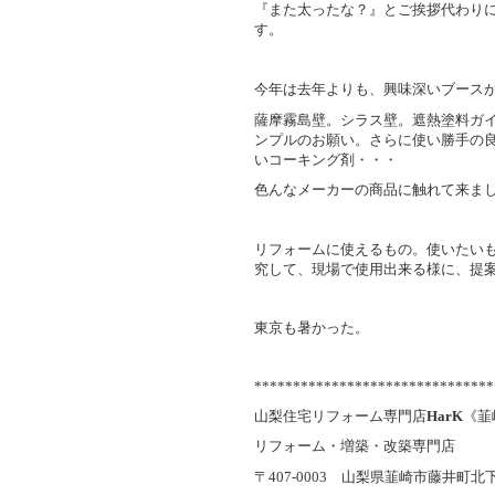
『また太ったな？』とご挨拶代わり
す。
今年は去年よりも、興味深いブース
薩摩霧島壁。シラス壁。遮熱塗料ガイ
ンプルのお願い。さらに使い勝手の
いコーキング剤・・・
色んなメーカーの商品に触れて来ま
リフォームに使えるもの。使いたい
究して、現場で使用出来る様に、提
東京も暑かった。
*******************************
山梨住宅リフォーム専門店
HarK
《韮
リフォーム・増築・改築専門店
〒407-0003 山梨県韮崎市藤井町北下条