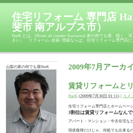
住宅リフォーム 専門店 Ha
斐市 南アルプス市）
HarK とは、(House all rounder Kurosawa) 家
さい。 リフォーム･改築･増築ならば、住宅リフォーム専門店
2009年7月アーカ
山梨の家の何でも屋HarK
賃貸リフォームと
HarK
(
2009年7月30日 01:11
)
|
コメン
住宅リフォーム専門店とホームペー
3割位は賃貸リフォームなんで
アパート・マンション・中古住宅な
現状復帰だけじゃ、何処でも出来る