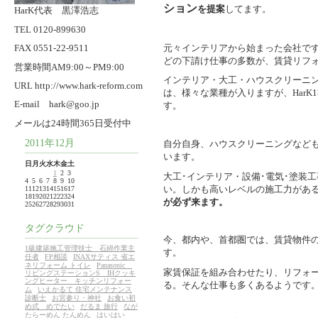
ション
を提案
してます。
HarK代表 黒澤浩志
TEL 0120-899630
元々インテリアから始まった会社で
FAX 0551-22-9511
どの下請け仕事の多数が、賃貸リフ
営業時間AM9:00～PM9:00
インテリア・大工・ハウスクリーニ
URL http://www.hark-reform.com
は、様々な業種が入りますが、Har
E-mail hark@goo.jp
す。
メールは24時間365日受付中
2011年12月
自分自身、ハウスクリーニングなど
います。
日
月
火
水
木
金
土
1
2
3
大工･インテリア・設備･電気･塗装
4
5
6
7
8
9
10
い。しかも高いレベルの施工力があ
11
12
13
14
15
16
17
18
19
20
21
22
23
24
が必ず来ます。
25
26
27
28
29
30
31
タグクラウド
今、都内や、首都圏では、賃貸物件
1級建築施工管理技士 石綿作業主
す。
任者
FP相談
INAXサティス 省エ
ネリフォーム トイレ
Panasonic
家賃保証を組み合わせたり、リフォ
リビングステーションS IHクッキ
ングヒーター キッチンリフォー
る。そんな仕事も多くあるようです
ム
いえかるて 住宅メンテナンス
診断士
お宮参り・神社
お食い初
め式 めでたい
だるま 旅行
なが
たらーめん たんめん
はいはい