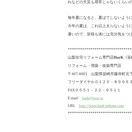
れなどの天災も尋常じゃないくらい
毎年夏になると、夏ばてしないよう
今年の夏は、これ以上太らないように
暑いので、皆様も体には充分気をつ
*******************************
山梨住宅リフォーム専門店
HarK
《韮
リフォーム・増築・改築専門店
〒407-0003 山梨県韮崎市藤井町北下条
フリーダイヤル０１２０－８９９６
FAX０５５１－２２－９５１１
E-mail
hark@goo.jp
URL
http://www.hark-reform.com
*******************************