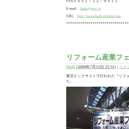
FAX０５５１－２２－９５１１
E-mail
hark@goo.jp
URL
http://www.hark-reform.com
*******************************
リフォーム産業フェ
HarK
(
2009年7月15日 23:31
)
|
コメン
東京ビックサイトで行われた『リフ
た。