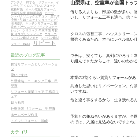
山梨県は、空室率が全国トッ
アンテナ 得する リフォーム
イ
ンテリア クロス アレルブロック
花粉対策
オール電化リフォーム
借りる人よりも、部屋の数が多い。
太陽光発電 蓄熱暖房器
カーテ
ン・パナソニックエアコン・空気清
いし、リフォーム工事も適当。信じ
浄機・引越・ネットショッピング･
照明器具
キッチンリフォーム 笛
吹市 パナソニックリビングステー
ション
クリスマス 年末準備 年賀
クロスの張替工事、ハウスクリーニ
状 オズプリンティング
コストコ
ジャパン建材フェア
ジャパン建材
根強くあるため、本当にレベル低い
リピート
フェア INAX
最近のブログ記事
ウチは、安くても、真剣にやろう！
り組んできたからこそ、違いのわか
賃貸リフォームとリノベーショ
ン
暑いですね
本業の3割くらい賃貸リフォームが
外壁塗装 コーキング工事 甲
共通した思いはリノベーション。付
斐市
いですね。
リフォーム産業フェア 工務店フ
ェア
他と違う事をするから、生き残れる
日々勉強
外壁塗装 リフォーム 甲府市
ホームページ作り
予算との兼ね合いがありますが、全
トイレリフォーム 韮崎
のでは、入居は見込めないですよね
カテゴリ