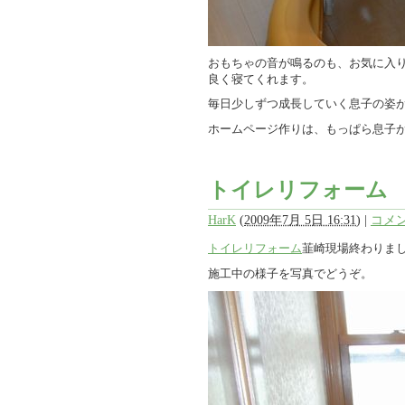
おもちゃの音が鳴るのも、お気に入
良く寝てくれます。
毎日少しずつ成長していく息子の姿
ホームページ作りは、もっぱら息子
トイレリフォーム
HarK
(
2009年7月 5日 16:31
)
|
コメン
トイレリフォーム
韮崎現場終わりま
施工中の様子を写真でどうぞ。