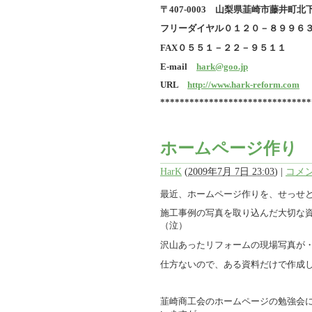
〒407-0003 山梨県韮崎市藤井町北下条
フリーダイヤル０１２０－８９９６
FAX０５５１－２２－９５１１
E-mail
hark@goo.jp
URL
http://www.hark-reform.com
*******************************
ホームページ作り
HarK
(
2009年7月 7日 23:03
)
|
コメン
最近、ホームページ作りを、せっせ
施工事例の写真を取り込んだ大切な資
（泣）
沢山あったリフォームの現場写真が
仕方ないので、ある資料だけで作成
韮崎商工会のホームページの勉強会