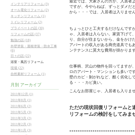
最近では、大家さんの方が、入居者
インテリアリフォーム (3)
ですが、今やらねば、ずっとダメだ
オール電化リフォーム (2)
から・・・では、入居者は入りませ
キッチンリフォーム (1)
トイレリフォーム (2)
ちょっとひと工夫するだけなんです
プライベートの話 (30)
ゃ、入居者は入らない。家賃下げて
リフォームの話 (37)
り、自分が住まないから、金をかけ
勉強の話 (18)
アパートの収入がある商売道具でも
外壁塗装・屋根塗装・防水工事
ンテナンスに莫大な費用が掛かりま
(6)
日々の話 (22)
浴室・風呂リフォーム
仕事柄、沢山の物件を回ってますが、
現場 (22)
ロのアパート・マンションも多いで
自然素材リフォーム (1)
壁のカビ・剝がれなど、酷く劣化し
る・・・カビ臭い。
月別
アーカイブ
こんなお部屋じゃ、入居者も入りま
2011年12月 (1)
2011年8月 (1)
2011年6月 (2)
ただの現状回復リフォームと
2011年5月 (3)
リフォームの検討をしてみま
2011年3月 (2)
2011年2月 (3)
2011年1月 (3)
*******************************