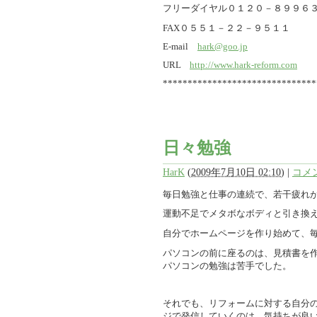
フリーダイヤル０１２０－８９９６
FAX０５５１－２２－９５１１
E-mail
hark@goo.jp
URL
http://www.hark-reform.com
*******************************
日々勉強
HarK
(
2009年7月10日 02:10
)
|
コメン
毎日勉強と仕事の連続で、若干疲れ
運動不足でメタボなボディと引き換
自分でホームページを作り始めて、
パソコンの前に座るのは、見積書を
パソコンの勉強は苦手でした。
それでも、リフォームに対する自分
ジで発信していくのは、気持ちが良