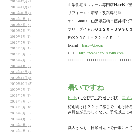
2010年12月 (1)
HarK
山梨住宅リフォーム専門店
《
2010年11月 (2)
リフォーム・増築・改築専門店
2010年10月 (1)
2010年9月 (1)
〒407-0003 山梨県韮崎市藤井町北下条
2010年8月 (3)
フリーダイヤル
０１２０－８９９６
2010年7月 (3)
2010年6月 (1)
FAX０５５１－２２－９５１１
2010年5月 (1)
E-mail
hark@goo.jp
2010年4月 (1)
URL
http://www.hark-reform.com
2010年3月 (5)
2010年2月 (3)
*******************************
2010年1月 (3)
2009年12月 (4)
2009年11月 (5)
2009年10月 (5)
暑いですね
2009年9月 (6)
2009年8月 (9)
HarK
(
2009年7月27日 00:09
)
|
コメン
2009年7月 (8)
梅雨明けは？？って感じで、雨は降
2009年6月 (10)
み具合が思わしくない。予想以上に
2009年5月 (8)
2009年4月 (5)
2009年3月 (3)
職人さんも、日曜日返上で仕事に出
2009年2月 (1)