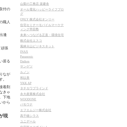
山梨の工務店 楽建舎
取付の
オール電化ハッピーライフブロ
グ
ONLY 株式会社オンリー
の職人
住宅セミナーモバイルマーケテ
ィング早田塾
出逢
未来へつなげる正直・環境住宅
株式会社エスコ
風林火山ビジネスネット
て頑張
INAX
Panasonic
い居る
Daiken
サンゲツ
ルノン
りなが
和以美
す。
YKK AP
接着剤
タチカワブラインド
なきゃ
永大産業株式会社
。下地
WOODONE
いから
パモウナ
エフエムジー株式会社
が現
高千穂シラス
ユニデール