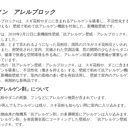
ノン アレルブロック
ルブロック
は、スギ花粉やダニに含まれるアレルゲンを吸着し、不活性化す
®
抑える） 壁紙で初めて抗アレルゲン機能を付加した、新機能壁紙です。
は、2010年2月22日に新機能性壁紙「抗アレルゲン壁紙・アレルブロック
®
たしました。
民病」とまで言われるようになった花粉症。国民の25％がスギ花粉症といわれ
。また、密閉化された室内、完備された空調設備、窓の開閉の少なさからダニ
加。健康で快適な空間環境を作る為に、アレルゲン回避の環境整備が重要なポ
っています。
発売の「抗アレルゲン壁紙・アレルブロック
®
」は、スギ花粉や、ダニに含ま
ゲンを吸着し、不活性化（働きを抑える）する、壁紙で初めて抗アレルゲン機
た新機能壁紙です。室内の面積の多い壁を有効活用し、壁紙で室内のアレルゲ
る、画期的な新商品です。
アレルゲン剤」について
花粉やダニの死骸、フンなどにアレルゲン物質が含まれています。
 が死んでもアレルゲンは残り、スギ花粉も知らない間に室内に入り込みます。
鉱物由来の無機系「抗アレルゲン剤」の多層構造にアレルゲンは入り込みます
アレルゲン剤」を表面層全面にコーティングした壁紙が、「抗アレルゲン壁紙
ロック
®
」です。