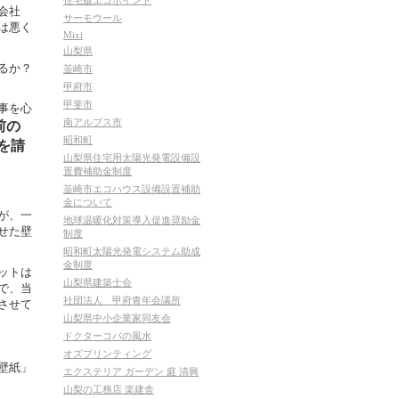
住宅版エコポイント
会社
サーモウール
は悪く
Mixi
山梨県
るか？
韮崎市
甲府市
甲斐市
事を心
南アルプス市
前の
昭和町
を請
山梨県住宅用太陽光発電設備設
置費補助金制度
韮崎市エコハウス設備設置補助
金について
が、一
地球温暖化対策導入促進奨励金
せた壁
制度
昭和町太陽光発電システム助成
金制度
ットは
山梨県建築士会
で、当
社団法人 甲府青年会議所
させて
山梨県中小企業家同友会
ドクターコパの風水
オズプリンティング
壁紙」
エクステリア ガーデン 庭 清興
山梨の工務店 楽建舎