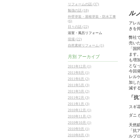
リフォームの話 (37)
勉強の話 (18)
ル
外壁塗装・屋根塗装・防水工事
(6)
アレ
日々の話 (22)
きを
浴室・風呂リフォーム
弊社で
現場 (22)
売い
自然素材リフォーム (1)
「国
ます
月別
アーカイブ
も増
とな
2011年12月 (1)
今回
2011年8月 (1)
レル
2011年6月 (2)
加し
2011年5月 (3)
減す
2011年3月 (2)
「抗
2011年2月 (3)
2011年1月 (3)
スギ
2010年12月 (1)
ダニ
2010年11月 (2)
2010年10月 (1)
天然
2010年9月 (1)
「抗
2010年8月 (3)
ルブ