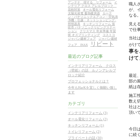
アンテナ 得する リフォーム
イ
職人
ンテリア クロス アレルブロック
が、
花粉対策
オール電化リフォーム
太陽光発電 蓄熱暖房器
カーテ
なる
ン・パナソニックエアコン・空気清
浄機・引越・ネットショッピング･
見え
照明器具
キッチンリフォーム 笛
吹市 パナソニックリビングステー
で仕
ション
クリスマス 年末準備 年賀
状 オズプリンティング
コストコ
当社
ジャパン建材フェア
ジャパン建材
リピート
がけ
フェア INAX
事を
最近のブログ記事
けて
インテリアリフォーム クロス
（壁紙）の話 ルノンアレルブ
最近
ロック紹介
部の
プロフェッショナルとは？
紙は
今年もHarKを宜しく御願い致し
ます
施工
数え
カテゴリ
社は
頂い
インテリアリフォーム (3)
オール電化リフォーム (2)
キッチンリフォーム (1)
今日
トイレリフォーム (2)
に続
プライベートの話 (30)