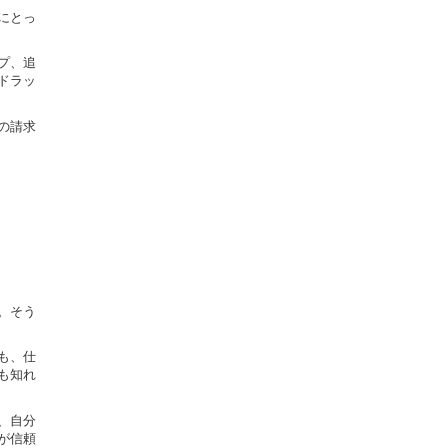
にとっ
プ、追
ドラッ
の請求
。そう
も、仕
も知れ
、自分
が信頼