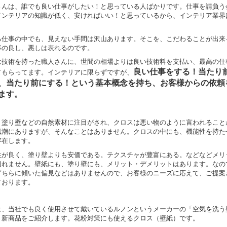
さんは、誰でも良い仕事がしたい！と思っている人ばかりです。仕事を請負う
インテリアの知識が低く、安ければいい！と思っているから、インテリア業界
。
る仕事の中でも、見えない手間は沢山あります。そこを、こだわることが出来
事の良し、悪しは表れるのです。
は技術を持った職人さんに、世間の相場よりは良い技術料を支払い、最高の仕
良い仕事をする！当たり
てもらってます。インテリアに限らずですが、
、当たり前にする！という基本概念を持ち、お客様からの依頼
ます。
、塗り壁などの自然素材に注目がされ、クロスは悪い物のように言われること
風潮にありますが、そんなことはありません。クロスの中にも、機能性を持た
存在します。
性が良く、塗り壁よりも安価である。テクスチャが豊富にある。などなどメリ
切れません。壁紙にも、塗り壁にも、メリット・デメリットはあります。なの
どちらに傾いた偏見などはありませんので、お客様のニーズに応えて、ご提案
ております。
は、当社でも良く使用させて戴いているルノンというメーカーの「空気を洗う
く新商品をご紹介します。花粉対策にも使えるクロス（壁紙）です。