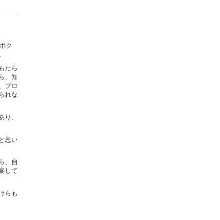
ヒポク
。
もたら
ら、知
、プロ
られな
あり、
と思い
ら、自
案して
けらも