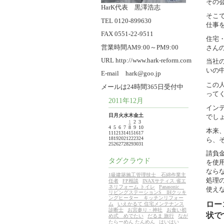
その
HarK代表 黒澤浩志
そこ
TEL 0120-899630
仕事
FAX 0551-22-9511
住宅
営業時間AM9:00～PM9:00
さん
URL http://www.hark-reform.com
当社
いの
E-mail hark@goo.jp
この
メールは24時間365日受付中
って
2011年12月
イン
日
月
火
水
木
金
土
でし
1
2
3
4
5
6
7
8
9
10
本来
11
12
13
14
15
16
17
18
19
20
21
22
23
24
ら、
25
26
27
28
29
30
31
請負
タグクラウド
を使
なら
1級建築施工管理技士 石綿作業主
処理
任者
FP相談
INAXサティス 省エ
ネリフォーム トイレ
Panasonic
使え
リビングステーションS IHクッキ
ングヒーター キッチンリフォー
ロー
ム
いえかるて 住宅メンテナンス
診断士
お宮参り・神社
お食い初
状で
め式 めでたい
だるま 旅行
なが
たらーめん たんめん
はいはい