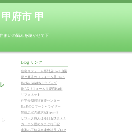
 甲府市 甲
あなたの住まいの悩みを聴かせて下
Blog リンク
住宅リフォーム専門店HarK山梨
夢と魔法のリフォーム屋 HarK
ル
HarKのWork&Lifeブログ
INAXリフォーム加盟店HarK
リフォネット
住宅長期保証支援センター
HarKのコマーシャライザー
加藤忠宏の講演紀行part-2
リワーク職人は今日もひま？！
まし
カーボン屋のきまぐれ日記
山梨の工務店楽建舎社長ブログ