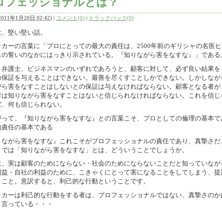
ロフェッショナルとは？
2011年1月20日 02:42
)
|
コメント(0)
|
トラックバック(0)
は、堅い堅い話。
ッカーの言葉に「プロにとっての最大の責任は、2500年前のギリシャの名医
スの誓いのなかにはっきり示されている。『知りながら害をなすな』」である
・弁護士、ビジネスマンのいずれであろうと、顧客に対して、必ず良い結果を
の保証を与えることはできない。最善を尽くすことしかできない。しかしなが
がら害をなすことはしないとの保証は与えなければならない。顧客となる者が
者は知りながら害をなすことはないと信じられなければならない。これを信じ
ば、何も信じられない。
がって、『知りながら害をなすな』との言葉こそ、プロとしての倫理の基本で
的責任の基本である
りながら害をなすな』これこそがプロフェッショナルの責任であり、真摯さだ
。では「知りながら害をなすな」とは、どういうことでしょうか。
は、実は顧客のためにならない・社会のためにならないことだと知っていなが
利益・自社の利益のために、こきゃくにとって害になることをしてしまう、提
うこと。意訳すると、利己的な行動ということです。
ッカーは利己的な行動をする者は、プロフェッショナルではない、真摯さのか
と言っている・・・