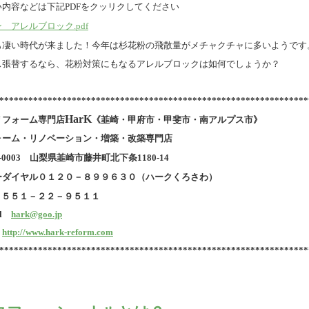
い内容などは下記PDFをクッリクしてください
 アレルブロック.pdf
も凄い時代が来ました！今年は杉花粉の飛散量がメチャクチャに多いようです
ス張替するなら、花粉対策にもなるアレルブロックは如何でしょうか？
****************************************************************
HarK
リフォーム専門店
《韮崎・甲府市・甲斐市・南アルプス市》
ォーム・リノベーション・増築・改築専門店
7-0003 山梨県韮崎市藤井町北下条1180-14
ーダイヤル
０１２０－８９９６３０
（ハークくろさわ）
X０５５１－２２－９５１１
il
hark@goo.jp
L
http://www.hark-reform.com
****************************************************************