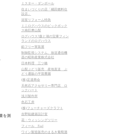
ミスター・ダンボール
住まいづくりの店「橘田燃料住
設店」
浴室リフォーム特急
ミニログハウスのビックボック
ス南巨摩山梨
ログハウス?森と湖の宝庫フィン
ランドのログハウス
鉛フリー実装屋
制御監視システム、放送通信機
器の昭和産業株式会社
。
日本料理 三ツ橋
山梨ぶどう販売 産地直送 ぶ
どう通販の平賀農園
(株)足達商会
天然石アクセサリー専門店 ロ
ックハート
浅川製作所
色石工房
(株)フューチャーズクラフト
吉野聡建築設計室
量を測
花・ウィッシングツリー
フィール Feel
ワイン製造販売のまるき葡萄酒