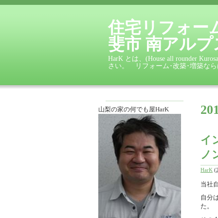
住宅リフォーム 
斐市 南アルプ
HarK とは、(House all ro
さい。 リフォーム･改築･増築な
2
山梨の家の何でも屋HarK
イ
ノ
HarK
(
当社
自分
た。