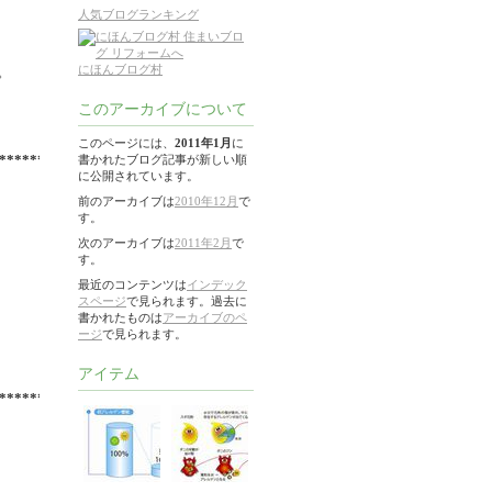
人気ブログランキング
にほんブログ村
。
このアーカイブについて
このページには、
2011年1月
に
*********
書かれたブログ記事が新しい順
に公開されています。
前のアーカイブは
2010年12月
で
す。
次のアーカイブは
2011年2月
で
す。
最近のコンテンツは
インデック
スページ
で見られます。過去に
書かれたものは
アーカイブのペ
ージ
で見られます。
アイテム
*********