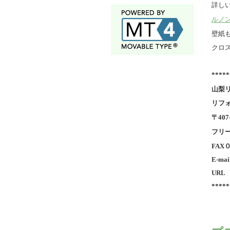
詳し
ルノン
壁紙
クロ
*****
山梨
リフ
〒40
フリ
FA
E-ma
UR
*****