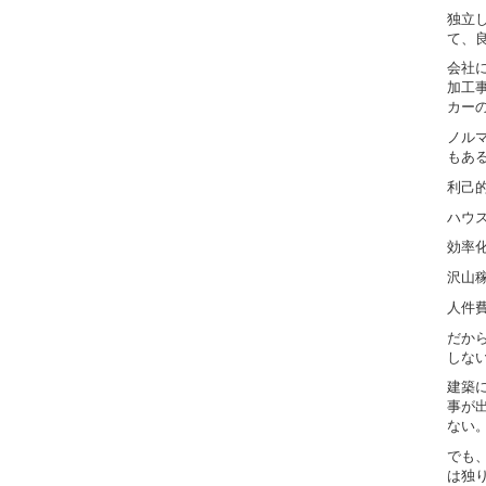
独立
て、
会社
加工
カー
ノル
もあ
利己
ハウ
効率
沢山
人件
だか
しな
建築
事が
ない
でも
は独