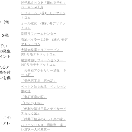
迷子札ＳＨＯＰ「銀の迷子札」
Ｇｉｎ’mai工房
リフォーム (株)リモデヤドッ
トコム
る（働
オール電化 (株)リモデヤドッ
トコム
別荘リフォームセンター
」を発
石油ボイラー110番 (株)リモデ
ヤドットコム
てい
太陽光発電エリアサービス
の発生
(株)リモデヤドットコム
イント
耐震補強リフォームセンター
(株)リモデヤドットコム
れるア
「天然石アクセサリー通販 キ
能を付
ラリ石」
ンを低
「天然石工房 石の花」
ペットと泊まれる ペンション
銀の道
『宝石研磨の匠』
『One by One』
「便利な福祉用具とデイサービ
スらっく楽」
。この
「武井工務店のらっく楽の家」
・アレ
パソコンＣＡＤ 樹脂型 楽し
い形状ー大光産業ー