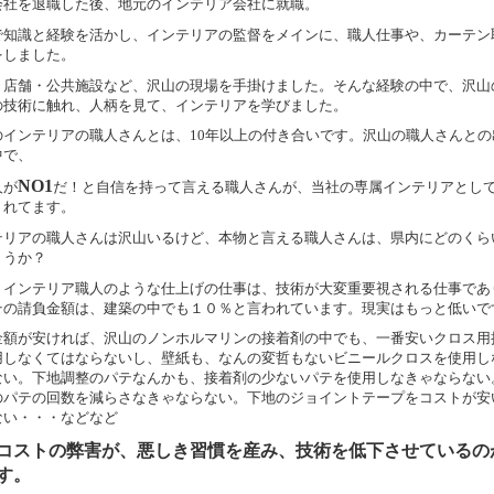
会社を退職した後、地元のインテリア会社に就職。
で知識と経験を活かし、インテリアの監督をメインに、職人仕事や、カーテン
をしました。
・店舗・公共施設など、沢山の現場を手掛けました。そんな経験の中で、沢山
の技術に触れ、人柄を見て、インテリアを学びました。
のインテリアの職人さんとは、10年以上の付き合いです。沢山の職人さんとの
中で、
NO1
人が
だ！と自信を持って言える職人さんが、当社の専属インテリアとし
くれてます。
テリアの職人さんは沢山いるけど、本物と言える職人さんは、県内にどのくら
ょうか？
、インテリア職人のような仕上げの仕事は、技術が大変重要視される仕事であ
その請負金額は、建築の中でも１０％と言われています。現実はもっと低いで
金額が安ければ、沢山のノンホルマリンの接着剤の中でも、一番安いクロス用
用しなくてはならないし、壁紙も、なんの変哲もないビニールクロスを使用し
ない。下地調整のパテなんかも、接着剤の少ないパテを使用しなきゃならない
のパテの回数を減らさなきゃならない。下地のジョイントテープをコストが安
ない・・・などなど
コストの弊害が、悪しき習慣を産み、技術を低下させているの
す。