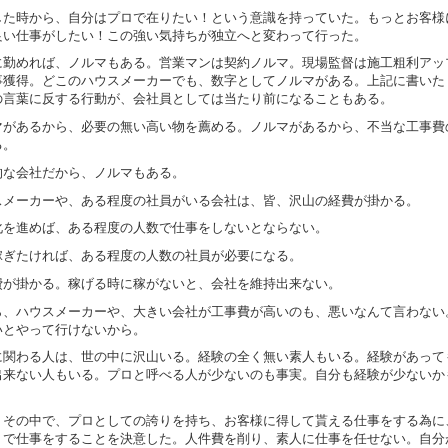
した時から、自分はプロで在りたい！という意識を持っていた。もっとお客様
良い仕事がしたい！この強い気持ちが独立へと変わって行った。
に勤めれば、ノルマもある。営業マンは契約ノルマ。現場監督は施工粗利アッ
事獲得。どこのハウスメーカーでも、数字としてノルマがある。上記に書いた
の言葉に反する行動が、会社員としては当たり前になることもある。
マがあるから、必要の無い高い物を薦める。ノルマがあるから、不当な工事費
る。
的な会社だから、ノルマもある。
スメーカーや、ある程度の社員がいる会社は、皆、沢山の経費が掛かる。
化を進めば、ある程度の人数で仕事をしないとならない。
稼ぎたければ、ある程度の人数の社員が必要になる。
費が掛かる。稼げる時に稼がないと、会社を維持出来ない。
ら、ハウスメーカーや、大きい会社が工事費が高いのも、悪いなんて言わない
いとやって行けないから。
に関わる人は、世の中に沢山いる。経験の全く無い素人もいる。経験があって
出来ない人もいる。プロと呼べる人が少ないのも事実。自分も経験が少ないか
。
、その中で、プロとしての誇りを持ち、お客様に得して貰える仕事をする為に
りで仕事をすることを決意した。人件費を削り、素人に仕事を任せない。自分