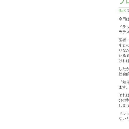
プ
HarK
(
今日
ドラ
ラテ
医者
すと
りな
たる
けれ
した
社会
『知
ます
それ
分の
しま
ドラ
ない