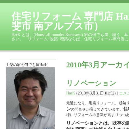
住宅リフォーム 専門店 Ha
斐市 南アルプス市）
HarK とは、(House all rounder Kurosawa) 家
さい。 リフォーム･改築･増築ならば、住宅リフォーム専門店
2010年3月アーカ
山梨の家の何でも屋HarK
リノベーション
HarK
(
2010年3月31日 01:52
)
|
コメン
最近になり、耐震リフォーム、断熱
ン
住
の問合せが増えてきています。
様にリフォームの意識が高まりつつ
リノベーションとは、既存の