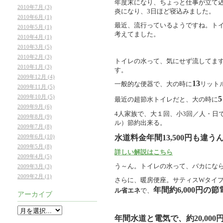
年度末になり、ちょっと仕事が立て
2010年7月 (3)
炎になり、3日ほど寝込みました。
2010年6月 (1)
最近、流行っているようですね。ト
2010年5月 (1)
考えてました。
2010年4月 (1)
2010年3月 (5)
2010年2月 (3)
トイレの水って、気にせず流してま
2010年1月 (3)
す。
2009年12月 (4)
13
一般的な便器で、大の時に
リット
2009年11月 (5)
2009年10月 (5)
5
最近の超節水トイレだと、大の時に
2009年9月 (6)
4人家族で、大１回、小3回／人・日で
2009年8月 (9)
ル）節約出来る。
2009年7月 (8)
水道料金年間13,500円も違う
2009年6月 (10)
2009年5月 (8)
詳しい解説はこちら
2009年4月 (5)
う～ん。トイレの水って、バカにな
2009年3月 (3)
2009年2月 (1)
さらに、暖房便座。サティスWタイ
年間約6,000円の節
ル省エネ
で、
アーカイブ
年間水道と電気で、約20,00