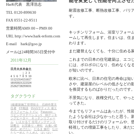
能を変更して性能を向上させ
HarK代表 黒澤浩志
耐震改修工事、断熱改修工事、バリ
TEL 0120-899630
す。
FAX 0551-22-9511
営業時間AM9:00～PM9:00
キッチンリフォーム、浴室リフォー
URL http://www.hark-reform.com
ームして再生します。住まいは、住
わります。
E-mail hark@goo.jp
まだ建替えなくても、十分に住める
メールは24時間365日受付中
これまでの日本の住宅建築は、エコ
2011年12月
には、ボロボロになり、住めなくな
日
月
火
水
木
金
土
が短いのです。
1
2
3
4
5
6
7
8
9
10
欧米に比べ、日本の住宅の寿命は短
11
12
13
14
15
16
17
18
19
20
21
22
23
24
さや、建築屋のレベルの低さなどの
25
26
27
28
29
30
31
を推奨するものばかりだったのです
タグクラウド
不景気になり、政権交代して、やっ
ってきた。
1級建築施工管理技士 石綿作業主
任者
FP相談
INAXサティス 省エ
今までもリフォームはあったが、性
ネリフォーム トイレ
Panasonic
リビングステーションS IHクッキ
たような会社は少なかったと思う。
ングヒーター キッチンリフォー
取り付けするだけのリフォームや、
ム
いえかるて 住宅メンテナンス
診断士
お宮参り・神社
お食い初
軽視しての増築工事をしたり、未だ
め式 めでたい
だるま 旅行
なが
い。
たらーめん たんめん
はいはい