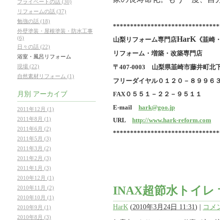
プライベートの話 (30)
リフォームの話 (37)
勉強の話 (18)
*******************************
外壁塗装・屋根塗装・防水工事
(6)
HarK
山梨リフォーム専門店
《韮崎
日々の話 (22)
リフォーム・増築・改築専門店
浴室・風呂リフォーム
〒407-0003 山梨県韮崎市藤井町北下条
現場 (22)
自然素材リフォーム (1)
フリーダイヤル
０１２０－８９９６
月別
アーカイブ
FAX０５５１－２２－９５１１
E-mail
hark@goo.jp
2011年12月 (1)
2011年8月 (1)
URL
http://www.hark-reform.com
2011年6月 (2)
*******************************
2011年5月 (3)
2011年3月 (2)
2011年2月 (3)
2011年1月 (3)
2010年12月 (1)
INAX超節水トイレ
2010年11月 (2)
2010年10月 (1)
HarK
(
2010年3月24日 11:31
)
|
コメン
2010年9月 (1)
2010年8月 (3)