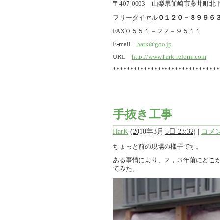
〒407-0003 山梨県韮崎市藤井町北下条
フリーダイヤル
０１２０－８９９６
FAX０５５１－２２－９５１１
E-mail
hark@goo.jp
URL
http://www.hark-reform.com
*******************************
手抜き工事
HarK
(
2010年3月 5日 23:32
)
|
コメン
ちょっと前の現場の様子です。
ある事情により、２，３年前にどこ
てみた。