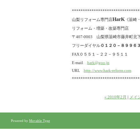
*******************************
HarK
山梨リフォーム専門店
《韮崎
リフォーム・増築・改築専門店
〒407-0003 山梨県韮崎市藤井町北下条
フリーダイヤル
０１２０－８９９６
FAX０５５１－２２－９５１１
E-mail
hark@goo.jp
URL
http://www.hark-reform.com
*******************************
« 2010年2月
|
メイ
Powered by
Movable Type