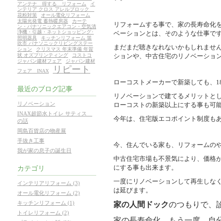
アンテナ 得する リフォーム
イ
ンテリア クロス アレルブロック
花粉対策
オール電化リフォーム
太陽光発電 蓄熱暖房器
カーテ
リフォームする事で、家の長寿命化
ン・パナソニックエアコン・空気清
浄機・引越・ネットショッピング･
ベーションとは、そのような仕事で
照明器具
キッチンリフォーム 笛
吹市 パナソニックリビングステー
まだまだ聴きなれないかもしれませ
ション
クリスマス 年末準備 年賀
ションや、中古住宅のリノベーショ
状 オズプリンティング
コストコ
ジャパン建材フェア
ジャパン建材
リピート
フェア INAX
ローコストメーカーで新築しても、1
最近のブログ記事
リノベーションで建てるメリットと
リノベーション
ローコストの新築以上にする事も可
INAX超節水トイレ サティス
今年は、住宅版エコポイント制度も
の話
岡島百貨店の物産展
手抜き工事
今、住んでいる家も、リフォームの
我が家の息子の誕生日
中古住宅市場も不景気により、価格
にする事も出来ます。
カテゴリ
一度にリノベーションして再生しな
インテリアリフォーム (3)
は延びます。
オール電化リフォーム (2)
キッチンリフォーム (1)
家の人間ドック
のつもりで、
トイレリフォーム (2)
家の長寿命化。もう一度、自