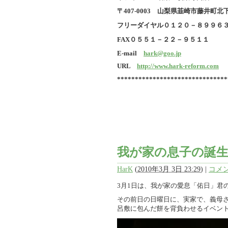
〒407-0003 山梨県韮崎市藤井町北下条
フリーダイヤル
０１２０－８９９６
FAX０５５１－２２－９５１１
E-mail
hark@goo.jp
URL
http://www.hark-reform.com
*******************************
我が家の息子の誕
HarK
(
2010年3月 3日 23:29
)
|
コメン
3月1日は、我が家の愛息「佑日」君
その前日の日曜日に、実家で、義母
呂敷に包んだ餅を背負わせるイベン